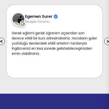
Çiğdem Özcan
Google Yorumu
Bu kurumda, 1 yıl 4 ay kadar bir ingilizce eğitimi
aldım. Ve bu eğitimi sevgili öğretmenlerimin hepsi
layıkıyla yaptılar. Hepsine ayrı ayrı teşekkür
ediyorum.